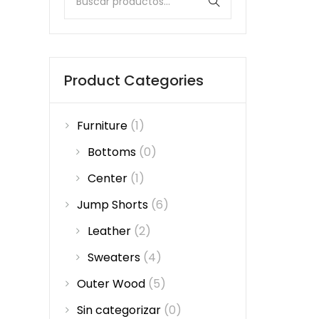
Product Categories
Furniture
(1)
Bottoms
(0)
Center
(1)
Jump Shorts
(6)
Leather
(2)
Sweaters
(4)
Outer Wood
(5)
Sin categorizar
(0)