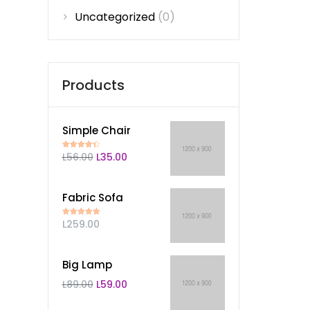
Uncategorized
(0)
Products
Simple Chair
L
56.00
L
35.00
Valorado
en
4.50
de
5
Fabric Sofa
L
259.00
Valorado en
5.00
de 5
Big Lamp
L
89.00
L
59.00