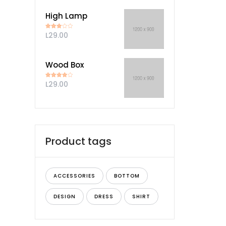
High Lamp
L
29.00
Valorado
en
3.00
de 5
Wood Box
L
29.00
Valorado
en
4.00
de 5
Product tags
ACCESSORIES
BOTTOM
DESIGN
DRESS
SHIRT