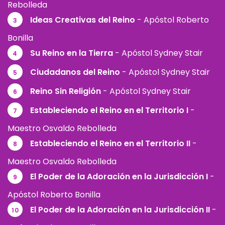
Rebolleda
Ideas Creativas del Reino
- Apóstol Roberto
3
Bonilla
Su Reino en la Tierra
- Apóstol Sydney Stair
4
Ciudadanos del Reino
- Apóstol Sydney Stair
5
Reino Sin Religión
- Apóstol Sydney Stair
6
Estableciendo el Reino en el Territorio I
-
7
Maestro Osvaldo Rebolleda
Estableciendo el Reino en el Territorio II
-
8
Maestro Osvaldo Rebolleda
El Poder de la Adoración en la Jurisdicción I
-
9
Apóstol Roberto Bonilla
El Poder de la Adoración en la Jurisdicción II
-
10