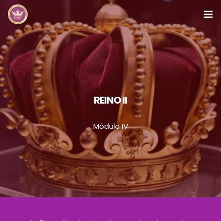
Inicio
Módulos
Preguntas Frecuentes
REINO II
Contacto
Módulo IV