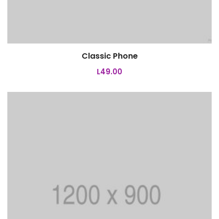
Classic Phone
Añadir al carrito
L
49.00