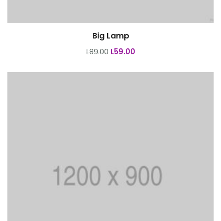
Big Lamp
Añadir al carrito
L
89.00
L
59.00