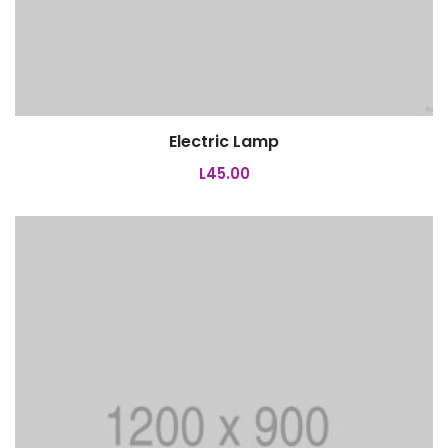
Electric Lamp
Añadir al carrito
L
45.00