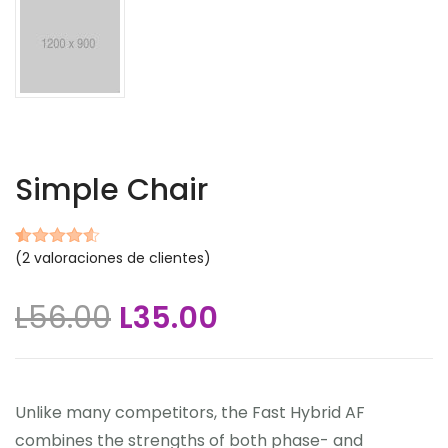
Simple Chair
(
2
valoraciones de clientes)
Valorado
2
4.50
sobre 5
L
56.00
L
35.00
basado
en
puntuaciones
de
clientes
Unlike many competitors, the Fast Hybrid AF
combines the strengths of both phase- and