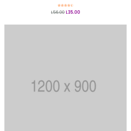
Añadir al carrito
Valorado
L
56.00
L
35.00
en
4.50
de 5